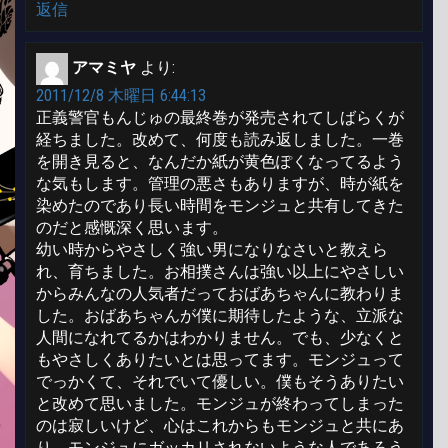
返信
アマミヤ
より:
2011/12/8 木曜日 6:44:13
正義警官もんじゅの最終巻が発売されてしばらくが
経ちました。改めて、何度も読み返しました。一巻
を開き見ると、なんだか紙が黄色ぽくなってるよう
な気もします。管理の悪さもありますが、時が紙を
染めたのであり長い時間をモンジュと共有してきた
のだと感慨深く思います。
幼い時からやさしく強い男になりなさいと教えら
れ、育ちました。お相撲さんは強い以上にやさしい
からみんなの人気者だっておばあちゃんに教わりま
した。おばあちゃんが僕に期待したような、立派な
人間になれてるかはわかりません。でも、少なくと
もやさしくありたいとは思ってます。モンジュって
でっかくて、それでいて優しい。僕もそうありたい
と改めて思いました。モンジュが終わってしまった
のは寂しいけど、心はこれからもモンジュと共にあ
り、モンジュにガッカリされないような人であろう