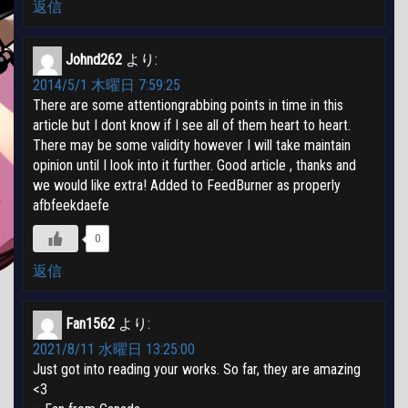
返信
Johnd262
より:
2014/5/1 木曜日 7:59:25
There are some attentiongrabbing points in time in this
article but I dont know if I see all of them heart to heart.
There may be some validity however I will take maintain
opinion until I look into it further. Good article , thanks and
we would like extra! Added to FeedBurner as properly
afbfeekdaefe
0
返信
Fan1562
より:
2021/8/11 水曜日 13:25:00
Just got into reading your works. So far, they are amazing
<3