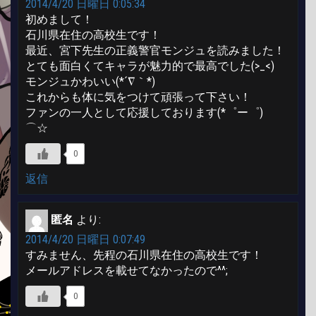
2014/4/20 日曜日 0:05:34
初めまして！
石川県在住の高校生です！
最近、宮下先生の正義警官モンジュを読みました！
とても面白くてキャラが魅力的で最高でした(>_<)
モンジュかわいい(*´∇｀*)
これからも体に気をつけて頑張って下さい！
ファンの一人として応援しております(*゜ー゜)ゞ
⌒☆
0
返信
匿名
より:
2014/4/20 日曜日 0:07:49
すみません、先程の石川県在住の高校生です！
メールアドレスを載せてなかったので^^;
0