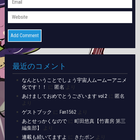
最近のコメント
なんということでしょう宇宙人ムームーアニメ
化です！！
に
匿名
より
あけましておめでとうございます vol.2
に
匿名
より
ゲストブック
に
Fan1562
より
あとせっかくなので
に
町田悠真【竹書房 第三
編集部】
より
連載も続いてますよ
に
きたポン
より