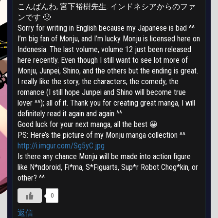
こんばんわ, 宮下裕樹先生. インドネシアからのファ
ンです 🙂
Sorry for writing in English because my Japanese is bad ^^
I’m big fan of Monju, and I’m lucky Monju is licensed here on
Indonesia. The last volume, volume 12 just been released
here recently. Even though I still want to see lot more of
Monju, Junpei, Shino, and the others but the ending is great.
I really like the story, the characters, the comedy, the
romance (I still hope Junpei and Shino will become true
lover ^^); all of it. Thank you for creating great manga, I will
definitely read it again and again ^^
Good luck for your next manga, all the best 😀
PS: Here’s the picture of my Monju manga collection ^^
http://i.imgur.com/Sg5yC.jpg
Is there any chance Monju will be made into action figure
like N*ndoroid, Fi*ma, S*Figuarts, Sup*r Robot Chog*kin, or
other? ^^
0
返信