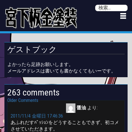
Skip
検
to
索
content
ゲストブック
よかったら足跡お願いします。
メールアドレスは書いても書かなくてもいーです。
263 comments
Comment
Older Comments
醤油
より:
navigation
2011/11/4 金曜日 17:46:36
あふれだすﾊﾟｯｼｮﾝをどうすることもできず、初コメ
させていただきます。