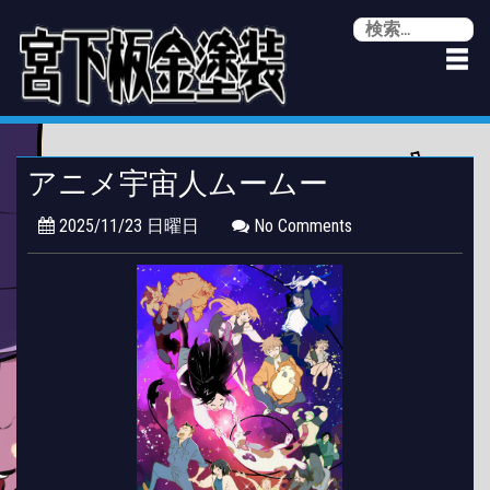
Skip
検
to
索
content
アニメ宇宙人ムームー
2025/11/23 日曜日
No Comments