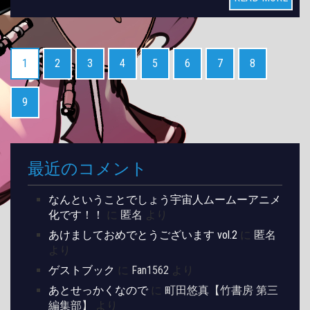
1
2
3
4
5
6
7
8
9
最近のコメント
なんということでしょう宇宙人ムームーアニメ
化です！！
に
匿名
より
あけましておめでとうございます vol.2
に
匿名
より
ゲストブック
に
Fan1562
より
あとせっかくなので
に
町田悠真【竹書房 第三
編集部】
より